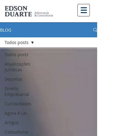
BLOG
Todos posts
Todos posts
Atualizações
Jurídicas
Decretos
Direito
Empresarial
Curiosidades
Agora é Lei
Artigos
Consultoria