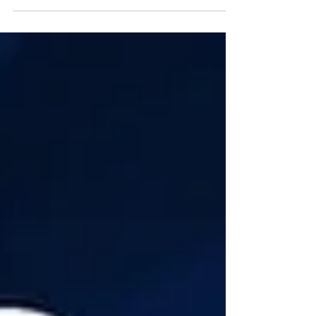
organizações que demonstram um
compromisso genuíno com princípios éticos,
sociais e ambientais.