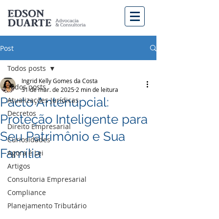
Post
Todos posts
Ingrid Kelly Gomes da Costa
Todos posts
31 de mar. de 2025
2 min de leitura
Pacto Antenupcial:
Atualizações Jurídicas
Decretos
Proteção Inteligente para
Direito Empresarial
Seu Patrimônio e Sua
Curiosidades
Família
Agora é Lei
Artigos
Consultoria Empresarial
Compliance
Planejamento Tributário