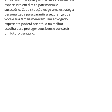
Antes de tomar qualquer decisão, consulte um 
especialista em direito patrimonial e 
sucessório. Cada situação exige uma estratégia 
personalizada para garantir a segurança que 
você e sua família merecem. Um advogado 
experiente poderá orientá-lo na melhor 
escolha para proteger seus bens e construir 
um futuro tranquilo.
Gostou do nosso conteúdo? Acesse nossas 
redes sociais @
edsonduarte.ad
v ative suas 
notificações para receber mais conteúdos 
como este. 
artigo
empresas
comunicação
advogado
empresas familiares
Artigos
Consultoria Empresarial
Atualizações Jurídicas