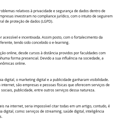
roblemas relativos à privacidade e segurança de dados dentro de 
mpresas investiram no compliance jurídico, com o intuito de seguirem 
al de proteção de dados (LGPD). 
r acessível e incentivada. Assim posto, com o fortalecimento da 
iferente, tendo sido concebido o e-learning.
ão online, desde cursos à distância providos por faculdades com 
huma forma presencial. Devido a sua influência na sociedade, a 
nômicas online. 
digital, o marketing digital e a publicidade ganharam visibilidade. 
internet, são empresas e pessoas físicas que oferecem serviços de 
sociais, publicidade, entre outros serviços dessa natureza.  
s na internet, seria impossível citar todas em um artigo, contudo, é 
digital, como: serviços de streaming, saúde digital, inteligência 
s. 