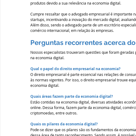
produtos devido a sua relevância na economia digital. 
Cumpre ressaltar que o advogado empresarial é importante na 
startups, incentivando a inovação do mercado digital, avaliand
Além disso, sendo o advogado parte de um escritório especializ
comércio internacional, em relação às empresas.  
Perguntas recorrentes acerca do
Nossos especialistas trouxeram questões que foram geradas po
na economia digital. 
Qual o papel do direito empresarial na economia?
O direito empresarial é parte essencial nas relações de con
às normas vigentes. Por isso, o direito empresarial trouxe equ
economia digital. 
Quais áreas fazem parte da economia digital?
Estão contidas na economia digital, diversas atividades econô
online. Dessa forma, fazem parte da economia digital, comércio
criptomoedas, entre outros. 
Quais os pilares da economia digital? 
Pode-se dizer que os pilares são os fundamentos da economia 
dessa área de tanto reconhecimento. Sendo assim, é possível ci