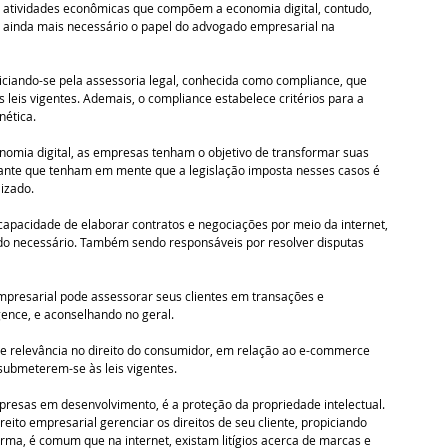
 atividades econômicas que compõem a economia digital, contudo, 
 ainda mais necessário o papel do advogado empresarial na 
iciando-se pela assessoria legal, conhecida como compliance, que 
leis vigentes. Ademais, o compliance estabelece critérios para a 
ética. 
omia digital, as empresas tenham o objetivo de transformar suas 
ortante que tenham em mente que a legislação imposta nesses casos é 
izado. 
pacidade de elaborar contratos e negociações por meio da internet, 
o necessário. Também sendo responsáveis por resolver disputas 
presarial pode assessorar seus clientes em transações e 
igence, e aconselhando no geral. 
 relevância no direito do consumidor, em relação ao e-commerce 
submeterem-se às leis vigentes. 
resas em desenvolvimento, é a proteção da propriedade intelectual. 
ito empresarial gerenciar os direitos de seu cliente, propiciando 
ma, é comum que na internet, existam litígios acerca de marcas e 