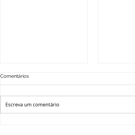
Comentários
Escreva um comentário
ESG: O Imperativo
Planejament
Estratégico que Define as
segredo pa