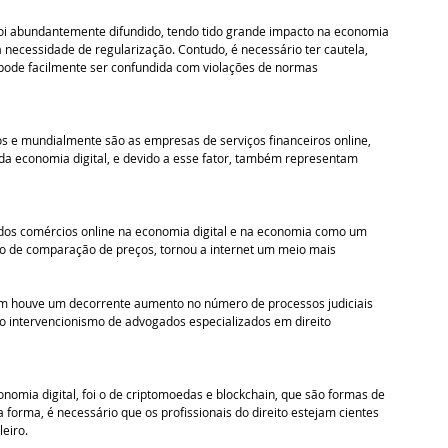
oi abundantemente difundido, tendo tido grande impacto na economia 
necessidade de regularização. Contudo, é necessário ter cautela, 
pode facilmente ser confundida com violações de normas 
os e mundialmente são as empresas de serviços financeiros online, 
da economia digital, e devido a esse fator, também representam 
 dos comércios online na economia digital e na economia como um 
so de comparação de preços, tornou a internet um meio mais 
 houve um decorrente aumento no número de processos judiciais 
do intervencionismo de advogados especializados em direito 
mia digital, foi o de criptomoedas e blockchain, que são formas de 
 forma, é necessário que os profissionais do direito estejam cientes 
eiro. 