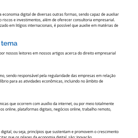
economia digital de diversas outras formas, sendo capaz de auxiliar 
o riscos e investimentos, além de oferecer consultoria empresarial. 
ado em litígios internacionais, é possível que auxilie em matérias de 
 tema 
r nossos leitores em nossos artigos acerca do direito empresarial 
sumo, sendo responsável pela regularidade das empresas em relação 
ilíbrio para as atividades econômicas, incluindo no âmbito de 
micas que ocorrem com auxílio da internet, ou por meio totalmente 
s online, plataformas digitais, negócios online, trabalho remoto, 
digital, ou seja, princípios que sustentam e promovem o crescimento 
tar que os pilares da economia digital, são: Inovação, 