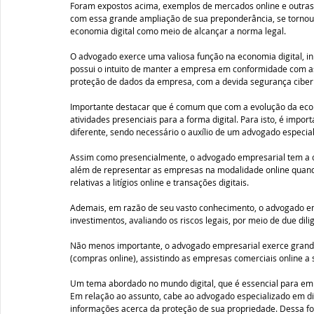
Foram expostos acima, exemplos de mercados online e outras
com essa grande ampliação de sua preponderância, se tornou
economia digital como meio de alcançar a norma legal. 
O advogado exerce uma valiosa função na economia digital, in
possui o intuito de manter a empresa em conformidade com as 
proteção de dados da empresa, com a devida segurança cibern
Importante destacar que é comum que com a evolução da econ
atividades presenciais para a forma digital. Para isto, é imp
diferente, sendo necessário o auxílio de um advogado especial
Assim como presencialmente, o advogado empresarial tem a ca
além de representar as empresas na modalidade online quand
relativas a litígios online e transações digitais.  
Ademais, em razão de seu vasto conhecimento, o advogado em
investimentos, avaliando os riscos legais, por meio de due dil
Não menos importante, o advogado empresarial exerce grande
(compras online), assistindo as empresas comerciais online a 
Um tema abordado no mundo digital, que é essencial para emp
Em relação ao assunto, cabe ao advogado especializado em dire
informações acerca da proteção de sua propriedade. Dessa for